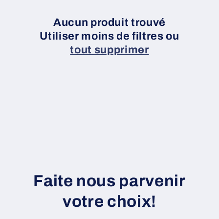
c
t
Aucun produit trouvé
Utiliser moins de filtres ou
i
tout supprimer
o
n
:
Faite nous parvenir
votre choix!