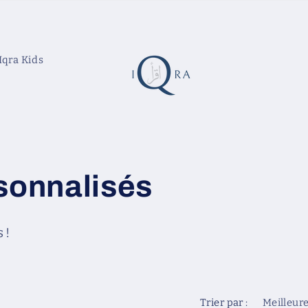
Iqra Kids
sonnalisés
 !
Trier par :