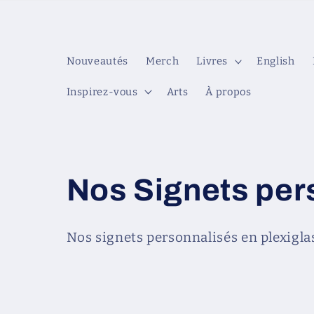
et
passer
au
contenu
Nouveautés
Merch
Livres
English
Inspirez-vous
Arts
À propos
C
Nos Signets per
o
Nos signets personnalisés en plexiglas
l
l