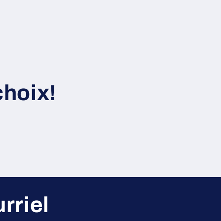
choix!
rriel