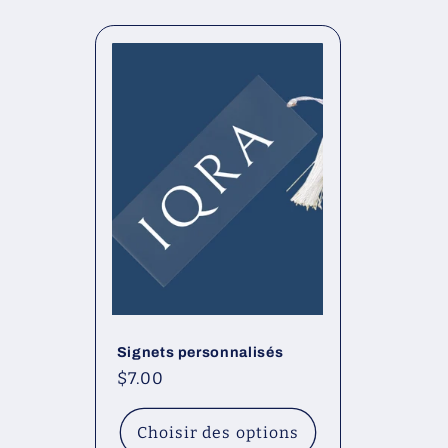
e
c
t
i
o
n
Signets personnalisés
:
Prix
$7.00
habituel
Choisir des options