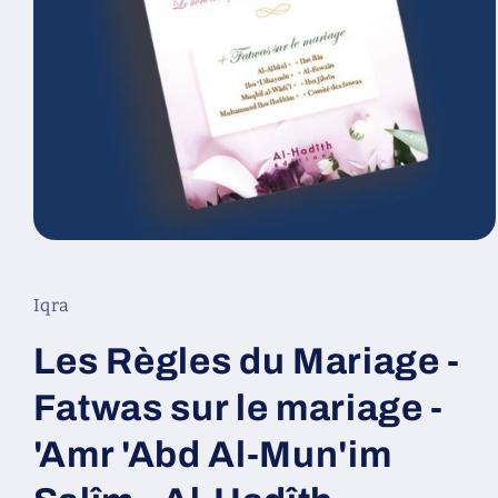
Ouvrir
le
média
1
Iqra
dans
une
fenêtre
Les Règles du Mariage -
modale
Fatwas sur le mariage -
'Amr 'Abd Al-Mun'im