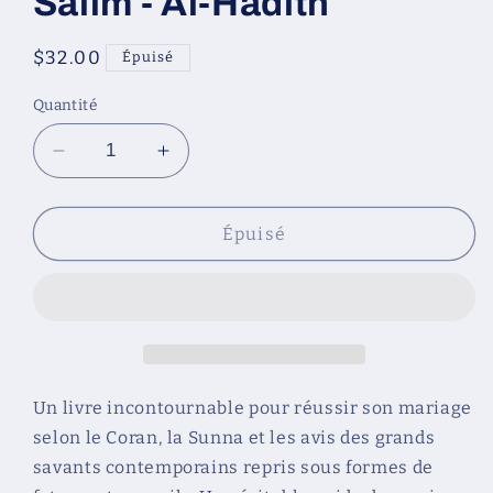
Salîm - Al-Hadîth
Prix
$32.00
Épuisé
habituel
Quantité
Réduire
Augmenter
la
la
quantité
quantité
de
de
Épuisé
Les
Les
Règles
Règles
du
du
Mariage
Mariage
-
-
Fatwas
Fatwas
sur
sur
Un livre incontournable pour réussir son mariage
le
le
selon le Coran, la Sunna et les avis des grands
mariage
mariage
savants contemporains repris sous formes de
-
-