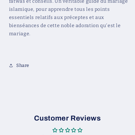
fatwas et conseils. Un véritable guide du mariage
&#39;Amr
&#39;Amr
&#39;Abd
&#39;Abd
islamique, pour apprendre tous les points
Al-
Al-
essentiels relatifs aux préceptes et aux
Mun&#39;im
Mun&#39;im
bienséances de cette noble adoration qu'est le
Salîm
Salîm
mariage.
-
-
Al-
Al-
Hadîth
Hadîth
Share
Customer Reviews