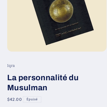
Ouvrir
le
média
1
Iqra
dans
une
fenêtre
La personnalité du
modale
Musulman
Prix
$42.00
Épuisé
habituel