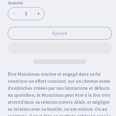
Quantité
Réduire
Augmenter
la
la
quantité
quantité
de
de
Épuisé
La
La
personnalité
personnalité
du
du
Musulman
Musulman
Être Musulman sincère et engagé dans sa foi
constitue un effort constant, sur un chemin semé
d’embûches créées par nos limitations et défauts.
Au quotidien, le Musulman peut être à la fois très
attentif dans sa relation envers Allah, et négliger
sa relation avec sa famille, ou ses voisins. Ou au