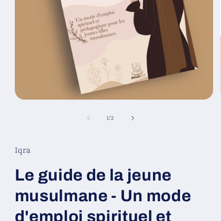
Ouvrir
le
média
de
1
/
2
1
dans
une
fenêtre
Iqra
modale
Le guide de la jeune
musulmane - Un mode
d'emploi spirituel et