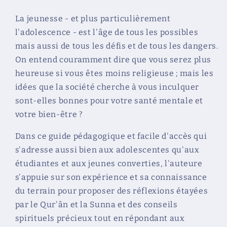
musulmane
musulmane
-
-
La jeunesse - et plus particulièrement
Un
Un
l'adolescence - est l'âge de tous les possibles
mode
mode
mais aussi de tous les défis et de tous les dangers.
d&#39;emploi
d&#39;emploi
On entend couramment dire que vous serez plus
spirituel
spirituel
et
et
heureuse si vous êtes moins religieuse ; mais les
pédagogique
pédagogique
idées que la société cherche à vous inculquer
pour
pour
sont-elles bonnes pour votre santé mentale et
les
les
votre bien-être ?
jeunes
jeunes
filles
filles
Dans ce guide pédagogique et facile d'accès qui
musulmanes
musulmanes
s'adresse aussi bien aux adolescentes qu'aux
étudiantes et aux jeunes converties, l'auteure
s'appuie sur son expérience et sa connaissance
du terrain pour proposer des réflexions étayées
par le Qur'ân et la Sunna et des conseils
spirituels précieux tout en répondant aux