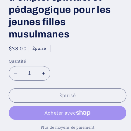
pédagogique pour les
jeunes filles
musulmanes
Prix
$38.00
Épuisé
habituel
Quantité
Réduire
Augmenter
la
la
quantité
quantité
de
de
Épuisé
Le
Le
guide
guide
de
de
la
la
jeune
jeune
Plus de moyens de paiement