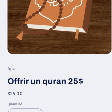
Ouvrir
le
média
1
Iqra
dans
une
fenêtre
Offrir un quran 25$
modale
Prix
$25.00
habituel
Quantité