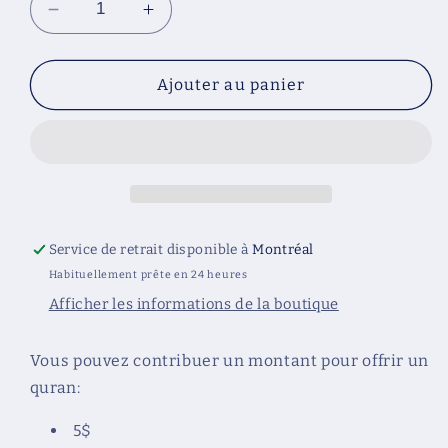
Réduire
Augmenter
la
la
quantité
quantité
de
de
Ajouter au panier
Offrir
Offrir
un
un
quran
quran
25$
25$
Service de retrait disponible à
Montréal
Habituellement prête en 24 heures
Afficher les informations de la boutique
Vous pouvez contribuer un montant pour offrir un
quran:
5$